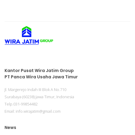
Kantor Pusat Wira Jatim Group
PT Panca Wira Usaha Jawa Timur
Jl. Margerejo Indah III Blok A No.710
Surabaya (60238) Jawa Timur, Indonesia
Telp.031-99854482
Email: info.wirajatim@gmail.com
News