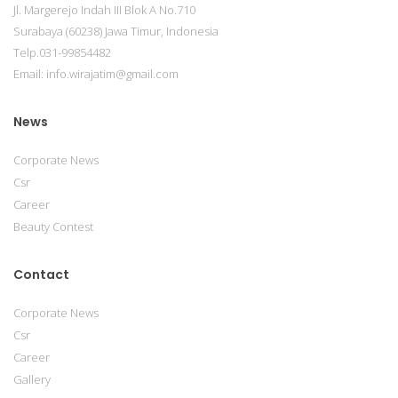
Jl. Margerejo Indah III Blok A No.710
Surabaya (60238) Jawa Timur, Indonesia
Telp.031-99854482
Email: info.wirajatim@gmail.com
News
Corporate News
Csr
Career
Beauty Contest
Contact
Corporate News
Csr
Career
Gallery