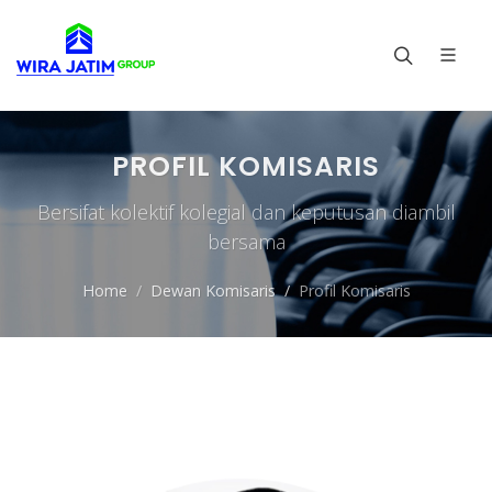
PROFIL KOMISARIS
Bersifat kolektif kolegial dan keputusan diambil
bersama
Home
Dewan Komisaris
Profil Komisaris