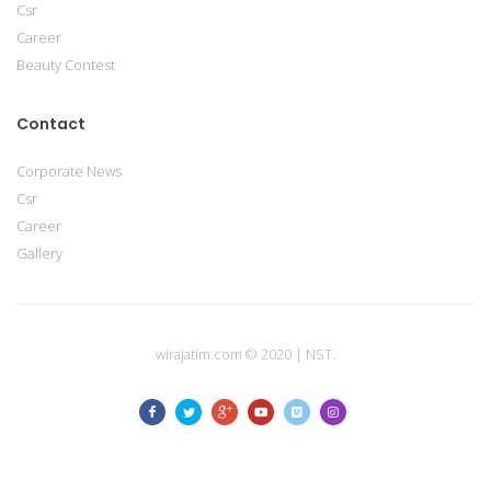
Csr
Career
Beauty Contest
Contact
Corporate News
Csr
Career
Gallery
wirajatim.com © 2020 | NST.