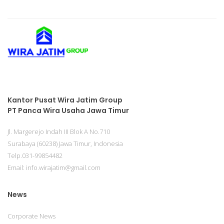
Kantor Pusat Wira Jatim Group
PT Panca Wira Usaha Jawa Timur
Jl. Margerejo Indah III Blok A No.710
Surabaya (60238) Jawa Timur, Indonesia
Telp.031-99854482
Email: info.wirajatim@gmail.com
News
Corporate News