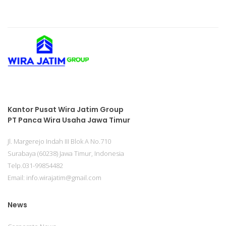
Kantor Pusat Wira Jatim Group
PT Panca Wira Usaha Jawa Timur
Jl. Margerejo Indah III Blok A No.710
Surabaya (60238) Jawa Timur, Indonesia
Telp.031-99854482
Email: info.wirajatim@gmail.com
News