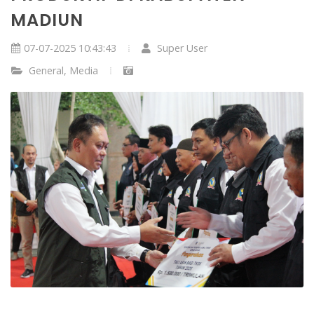
MADIUN
07-07-2025 10:43:43
Super User
General
,
Media