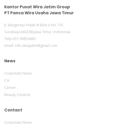
Kantor Pusat Wira Jatim Group
PT Panca Wira Usaha Jawa Timur
Jl. Margerejo Indah III Blok A No.710
Surabaya (60238) Jawa Timur, Indonesia
Telp.031-99854482
Email: info.wirajatim@gmail.com
News
Corporate News
Csr
Career
Beauty Contest
Contact
Corporate News