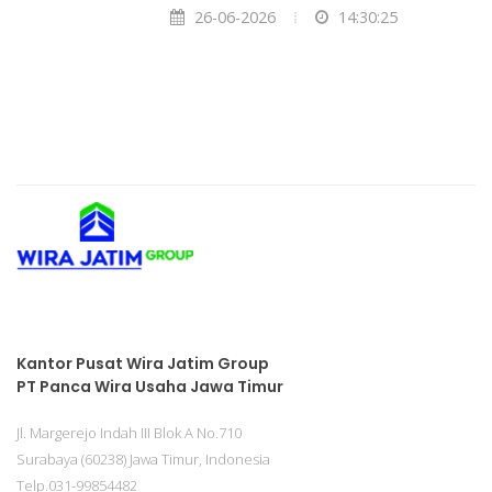
26-06-2026
14:30:25
Kantor Pusat Wira Jatim Group
PT Panca Wira Usaha Jawa Timur
Jl. Margerejo Indah III Blok A No.710
Surabaya (60238) Jawa Timur, Indonesia
Telp.031-99854482