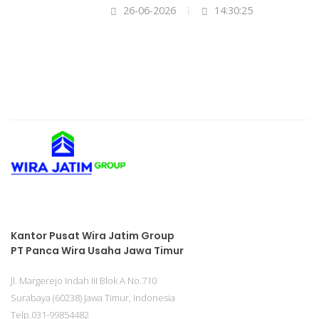
26-06-2026
14:30:25
Kantor Pusat Wira Jatim Group
PT Panca Wira Usaha Jawa Timur
Jl. Margerejo Indah III Blok A No.710
Surabaya (60238) Jawa Timur, Indonesia
Telp.031-99854482